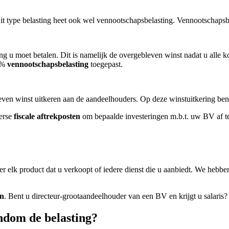
it type belasting heet ook wel vennootschapsbelasting. Vennootschapsbel
ng u moet betalen. Dit is namelijk de overgebleven winst nadat u alle k
25%
vennootschapsbelasting
toegepast.
ven winst uitkeren aan de aandeelhouders. Op deze winstuitkering be
verse
fiscale aftrekposten
om bepaalde investeringen m.b.t. uw BV af te 
er elk product dat u verkoopt of iedere dienst die u aanbiedt. We heb
en
. Bent u directeur-grootaandeelhouder van een BV en krijgt u salaris
ndom de belasting?