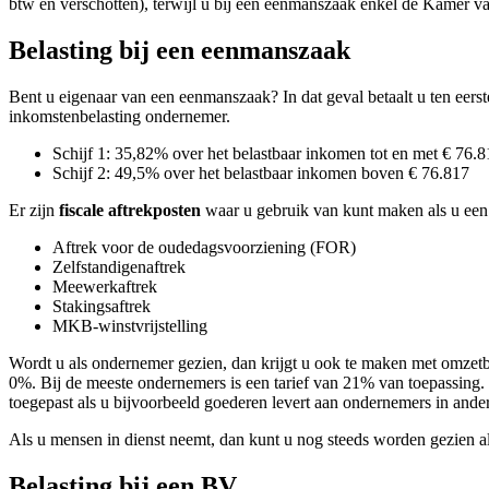
btw en verschotten), terwijl u bij een eenmanszaak enkel de Kamer van
Belasting bij een eenmanszaak
Bent u eigenaar van een eenmanszaak? In dat geval betaalt u ten eers
inkomstenbelasting ondernemer.
Schijf 1: 35,82% over het belastbaar inkomen tot en met € 76.
Schijf 2: 49,5% over het belastbaar inkomen boven € 76.817
Er zijn
fiscale aftrekposten
waar u gebruik van kunt maken als u een
Aftrek voor de oudedagsvoorziening (FOR)
Zelfstandigenaftrek
Meewerkaftrek
Stakingsaftrek
MKB-winstvrijstelling
Wordt u als ondernemer gezien, dan krijgt u ook te maken met omze
0%. Bij de meeste ondernemers is een tarief van 21% van toepassing.
toegepast als u bijvoorbeeld goederen levert aan ondernemers in and
Als u mensen in dienst neemt, dan kunt u nog steeds worden gezien 
Belasting bij een BV