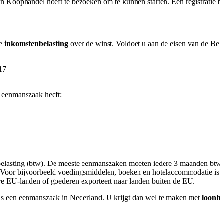
 Koophandel hoeft te bezoeken om te kunnen starten. Een registratie bi
te
inkomstenbelasting
over de winst. Voldoet u aan de eisen van de Be
817
 eenmanszaak heeft:
tbelasting (btw). De meeste eenmanszaken moeten iedere 3 maanden bt
 Voor bijvoorbeeld voedingsmiddelen, boeken en hotelaccommodatie is 
ere EU-landen of goederen exporteert naar landen buiten de EU.
als een eenmanszaak in Nederland. U krijgt dan wel te maken met
loonh