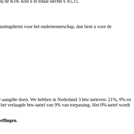
j de KvK kost u in totaal slechts € 85,15.
lastingdienst voor het ondernemerschap, dan bent u voor de
w-aangifte doen. We hebben in Nederland 3 btw-tarieven: 21%, 9% en
het verlaagde btw-tarief van 9% van toepassing. Het 0%-tarief wordt
effingen
.